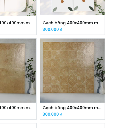
Gạch bông 400x400mm mã WH14119
Gạch bông 400x400mm mã FG4013
300.000
₫
Gạch bông 400x400mm mã FG4233J
Gạch bông 400x400mm mã FG4234J
300.000
₫