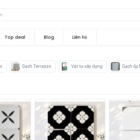
Top deal
Blog
Liên hệ
c
Gạch Terrazzo
Vật tư xây dựng
Gạch ốp l