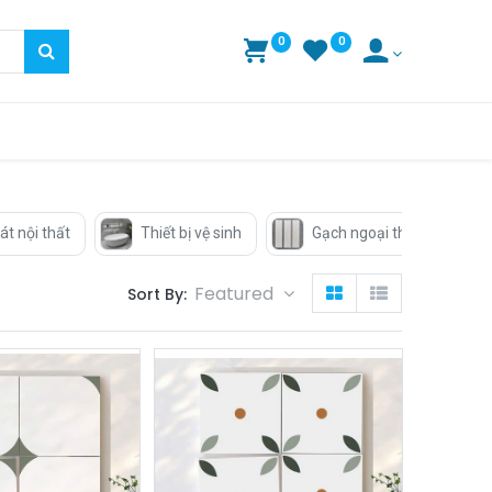
0
0
át nội thất
Thiết bị vệ sinh
Gạch ngoại thất
Featured
Sort By: