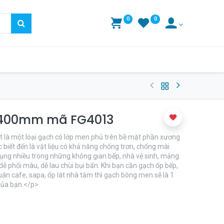
0
0
x400mm mã FG4013
là một loại gạch có lớp men phủ trên bề mặt phần xương
 biết đến là vật liệu có khả năng chống trơn, chống mài
ng nhiều trong những không gian bếp, nhà vệ sinh, mảng
dễ phối màu, dễ lau chùi bụi bẩn. Khi bạn cần gạch ốp bếp,
quán cafe, sapa, ốp lát nhà tắm thì gạch bông men sẽ là 1
 của bạn.</p>