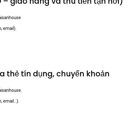
– giao hàng và thu tiền tận nơi)
Daisanhouse
, email).
a thẻ tín dụng, chuyển khoản
aisanhouse.
, email…).