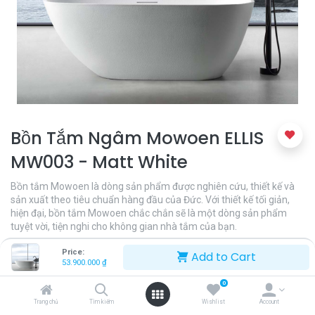
Bồn Tắm Ngâm Mowoen ELLIS
MW003 - Matt White
Bồn tắm Mowoen là dòng sản phẩm được nghiên cứu, thiết kế và
sản xuất theo tiêu chuẩn hàng đầu của Đức. Với thiết kế tối giản,
hiện đại, bồn tắm Mowoen chắc chắn sẽ là một dòng sản phẩm
tuyệt vời, tiện nghi cho không gian nhà tắm của bạn.
53.900.000
₫
Price:
Add to Cart
53.900.000
₫
0
Trang chủ
Tìm kiếm
Wishlist
Account