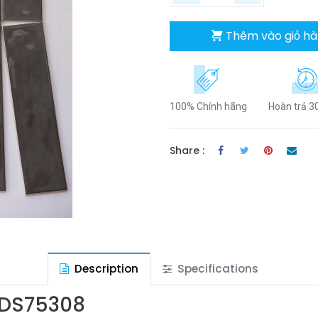
Thêm vào giỏ h
100% Chính hãng
Hoàn trả 3
Share :
Description
Specifications
 DS75308