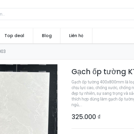
Top deal
Blog
Liên hệ
003
Gạch ốp tường 
Gạch ốp tường 400x800mm là loại 
chịu lực cao, chống xước, chống
đẹp tự nhiên, sự sang trọng và 
thích hợp dùng làm gạch ốp tườn
ngủ,...
325.000
₫